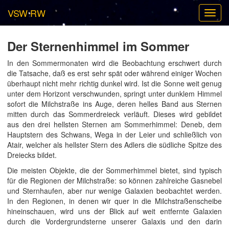
VSW RW
Toggl
navig
Der Sternenhimmel im Sommer
In den Sommermonaten wird die Beobachtung erschwert durch
die Tatsache, daß es erst sehr spät oder während einiger Wochen
überhaupt nicht mehr richtig dunkel wird. Ist die Sonne weit genug
unter dem Horizont verschwunden, springt unter dunklem Himmel
sofort die Milchstraße ins Auge, deren helles Band aus Sternen
mitten durch das Sommerdreieck verläuft. Dieses wird gebildet
aus den drei hellsten Sternen am Sommerhimmel: Deneb, dem
Hauptstern des Schwans, Wega in der Leier und schließlich von
Atair, welcher als hellster Stern des Adlers die südliche Spitze des
Dreiecks bildet.
Die meisten Objekte, die der Sommerhimmel bietet, sind typisch
für die Regionen der Milchstraße: so können zahlreiche Gasnebel
und Sternhaufen, aber nur wenige Galaxien beobachtet werden.
In den Regionen, in denen wir quer in die Milchstraßenscheibe
hineinschauen, wird uns der Blick auf weit entfernte Galaxien
durch die Vordergrundsterne unserer Galaxis und den darin